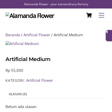
Alamanda Flower - your extraordinary floristry
Skip
Cart
Men
to
content
Beranda
/
Artificial Flower
/ Artificial Medium
Artificial Medium
Rp
55,000
Artificial Flower
KATEGORI:
ULASAN (0)
Belum ada ulasan.