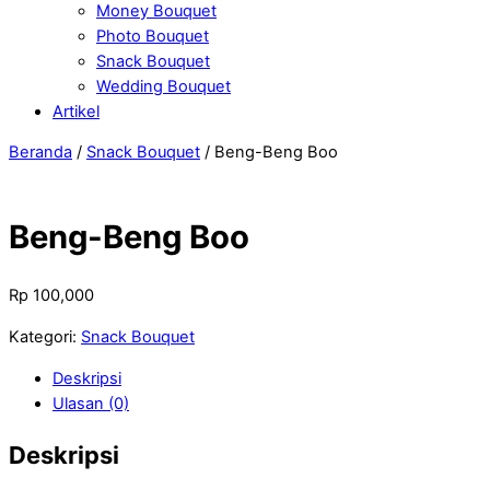
Money Bouquet
Photo Bouquet
Snack Bouquet
Wedding Bouquet
Artikel
Close
Close
Beranda
/
Snack Bouquet
/ Beng-Beng Boo
Menu
Cart
Beng-Beng Boo
Rp
100,000
Kategori:
Snack Bouquet
Deskripsi
Ulasan (0)
Deskripsi