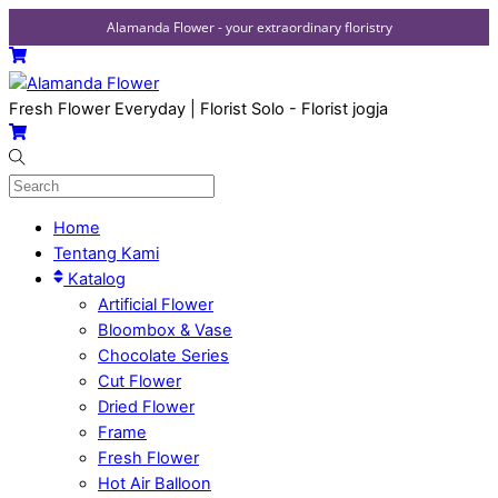
Alamanda Flower - your extraordinary floristry
Skip
Menu
Cart
to
content
Fresh Flower Everyday | Florist Solo - Florist jogja
Cart
Home
Tentang Kami
Katalog
Artificial Flower
Bloombox & Vase
Chocolate Series
Cut Flower
Dried Flower
Frame
Fresh Flower
Hot Air Balloon