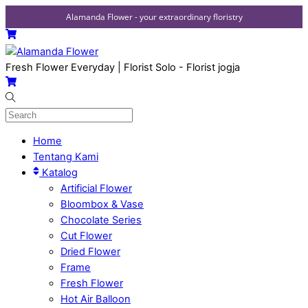
Alamanda Flower - your extraordinary floristry
Skip
Menu
Cart
to
content
Fresh Flower Everyday | Florist Solo - Florist jogja
Cart
Home
Tentang Kami
Katalog
Artificial Flower
Bloombox & Vase
Chocolate Series
Cut Flower
Dried Flower
Frame
Fresh Flower
Hot Air Balloon