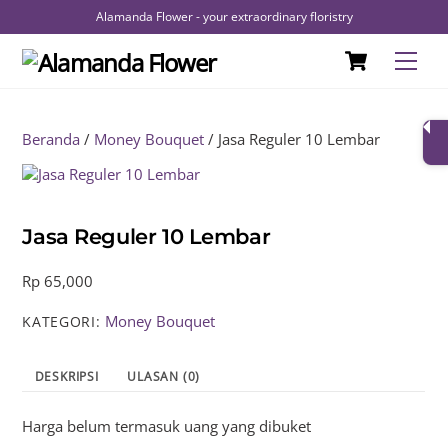
Alamanda Flower - your extraordinary floristry
Skip
Cart
Men
to
content
Beranda
/
Money Bouquet
/ Jasa Reguler 10 Lembar
Jasa Reguler 10 Lembar
Rp
65,000
Money Bouquet
KATEGORI:
DESKRIPSI
ULASAN (0)
Harga belum termasuk uang yang dibuket