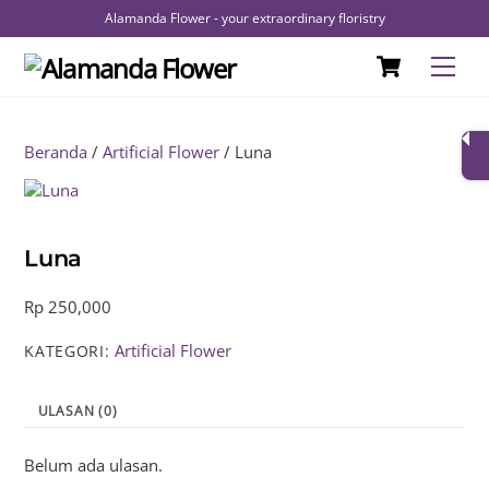
Alamanda Flower - your extraordinary floristry
Skip
Cart
Men
to
content
Beranda
/
Artificial Flower
/ Luna
Luna
Rp
250,000
Artificial Flower
KATEGORI:
ULASAN (0)
Belum ada ulasan.