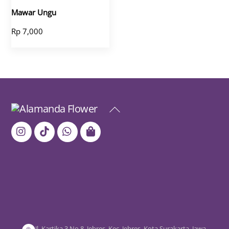
Mawar Ungu
Rp
7,000
Back
To
Top
Jl. Kartika 3 No.8, Jebres, Kec. Jebres, Kota Surakarta, Jawa