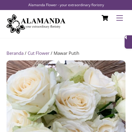
Alamanda Flower - your extraordinary floristry
Skip
Cart
Men
to
content
Beranda
/
Cut Flower
/ Mawar Putih