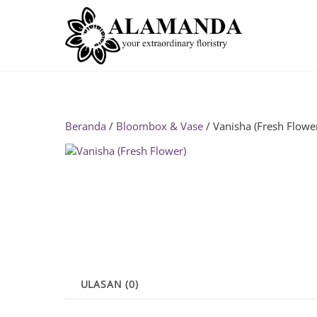
Skip
to
content
Beranda
/
Bloombox & Vase
/ Vanisha (Fresh Flowe
ULASAN (0)